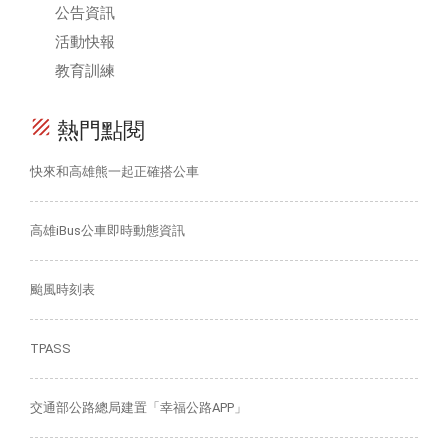
公告資訊
活動快報
教育訓練
texture
熱門點閱
快來和高雄熊一起正確搭公車
高雄iBus公車即時動態資訊
颱風時刻表
TPASS
交通部公路總局建置「幸福公路APP」