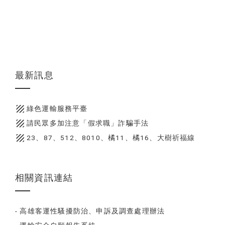
最新訊息
texture
綠色運輸服務平臺
texture
請民眾多加注意「假求職」詐騙手法
texture
23、87、512、8010、橘11、橘16、大樹祈福線
相關資訊連結
- 高雄客運性騷擾防治、申訴及調查處理辦法