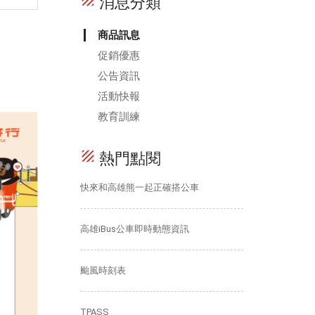
texture
消息分類
商品訊息
促銷優惠
公告資訊
活動快報
教育訓練
texture
熱門點閱
快來和高雄熊一起正確搭公車
高雄iBus公車即時動態資訊
颱風時刻表
TPASS