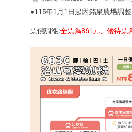
●115年1月1日起因銘泉農場調
票價調漲:
全票為861元、優待票為