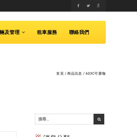
輛及管理
租車服務
聯絡我們
首頁
/
商品訊息
/
603C可愛咖