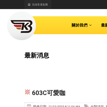
高雄客運集團
關於我們
最
最新消息
texture
603C可愛咖
發佈日期:
分類項目:
12/23/2025 8:11:04 AM