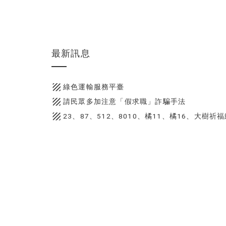
最新訊息
texture
綠色運輸服務平臺
texture
請民眾多加注意「假求職」詐騙手法
texture
23、87、512、8010、橘11、橘16、大樹祈