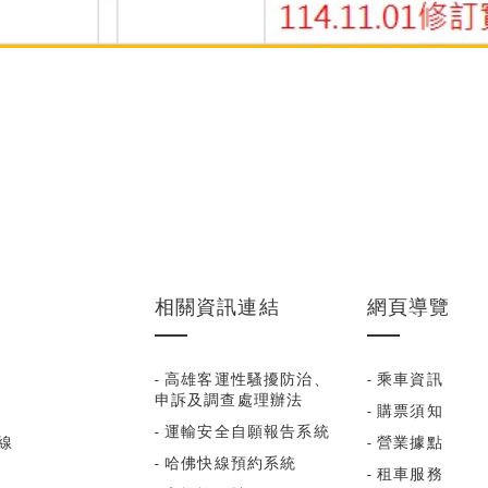
相關資訊連結
網頁導覽
- 高雄客運性騷擾防治、
- 乘車資訊
申訴及調查處理辦法
- 購票須知
- 運輸安全自願報告系統
福線
- 營業據點
- 哈佛快線預約系統
- 租車服務