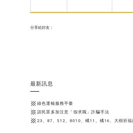
分享給好友：
最新訊息
texture
綠色運輸服務平臺
texture
請民眾多加注意「假求職」詐騙手法
texture
23、87、512、8010、橘11、橘16、大樹祈