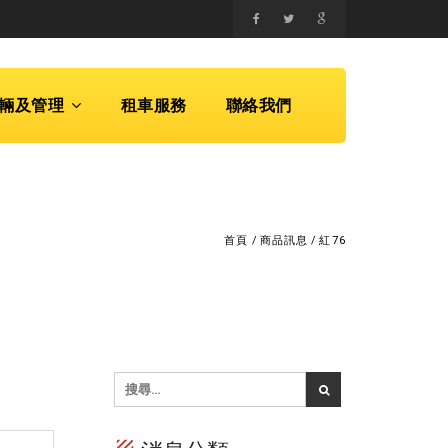
輛及管理
租車服務
聯絡我們
首頁
/
商品訊息
/
紅76