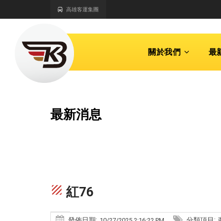
高雄客運集團
關於我們
最
最新消息
texture
紅76
發佈日期:
分類項目:
10/27/2025 2:16:22 PM