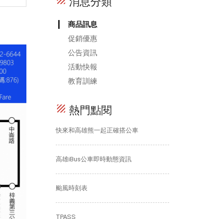
texture
消息分類
商品訊息
促銷優惠
公告資訊
活動快報
教育訓練
texture
熱門點閱
快來和高雄熊一起正確搭公車
高雄iBus公車即時動態資訊
颱風時刻表
TPASS