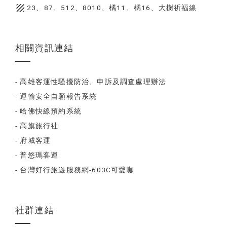
texture
23、87、512、8010、橘11、橘16、大樹祈福線
相關資訊連結
- 高雄客運性騷擾防治、申訴及調查處理辦法
- 運輸安全自願報告系統
- 哈佛快線預約系統
- 高旗旅行社
- 府城客運
- 普悠瑪客運
- 台灣好行旅遊服務網-603C可愛咖
社群連結