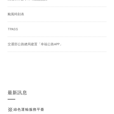
颱風時刻表
TPASS
交通部公路總局建置「幸福公路APP」
最新訊息
texture
綠色運輸服務平臺