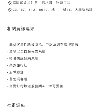
texture
請民眾多加注意「假求職」詐騙手法
texture
23、87、512、8010、橘11、橘16、大樹祈福線
相關資訊連結
- 高雄客運性騷擾防治、申訴及調查處理辦法
- 運輸安全自願報告系統
- 哈佛快線預約系統
- 高旗旅行社
- 府城客運
- 普悠瑪客運
- 台灣好行旅遊服務網-603C可愛咖
社群連結