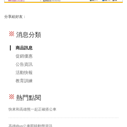
分享給好友：
texture
消息分類
商品訊息
促銷優惠
公告資訊
活動快報
教育訓練
texture
熱門點閱
快來和高雄熊一起正確搭公車
高雄iBus公車即時動態資訊