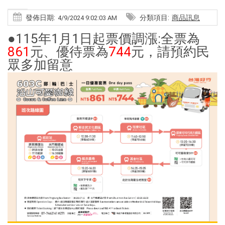
發佈日期:
分類項目:
商品訊息
4/9/2024 9:02:03 AM
●115年1月1日起票價調漲:全票為
861
元、優待票為
744
元，請預約民
眾多加留意