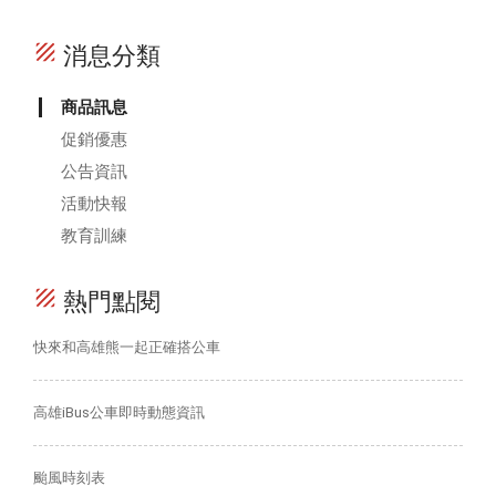
texture
消息分類
商品訊息
促銷優惠
公告資訊
活動快報
教育訓練
texture
熱門點閱
快來和高雄熊一起正確搭公車
高雄iBus公車即時動態資訊
颱風時刻表