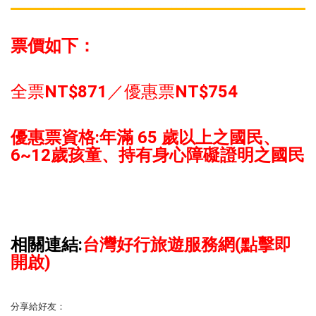
票價如下：
全票
NT$871
／優惠票
NT$754
優惠票資格:
年滿 65 歲以上之國民
、
6~12歲孩童、持有身心障礙證明之國民
相關連結:
台灣好行旅遊服務網(點擊即
開啟)
分享給好友：