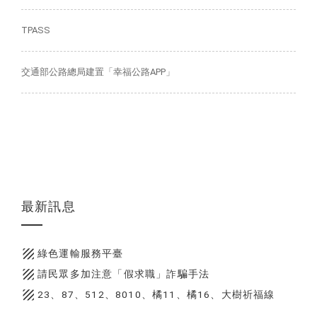
TPASS
交通部公路總局建置「幸福公路APP」
最新訊息
texture
綠色運輸服務平臺
texture
請民眾多加注意「假求職」詐騙手法
texture
23、87、512、8010、橘11、橘16、大樹祈福線